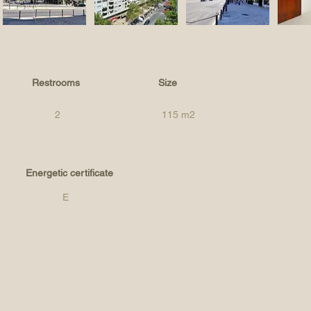
Restrooms
Size
2
115 m2
Energetic certificate
E