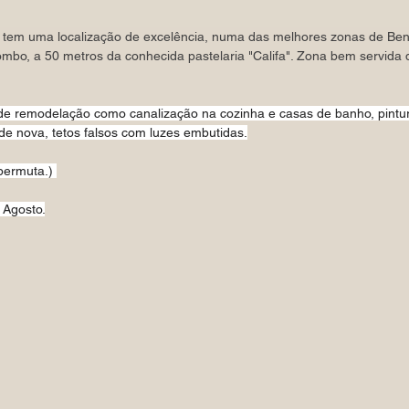
em uma localização de excelência, numa das melhores zonas de Benfi
mbo, a 50 metros da conhecida pastelaria "Califa". Zona bem servida 
de remodelação como canalização na cozinha e casas de banho, pintur
de nova, tetos falsos com luzes embutidas.
 permuta.) 
 Agosto.