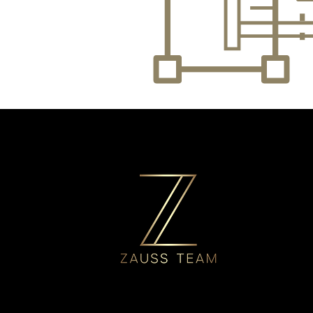
O apartamento possui um casa de ba
uma despensa e uma varanda fechad
sala e cozinha.

NOTA: Entrada a partir de início de J
2024.

Condições para arrendamento:

- Contrato anual

- 2 rendas antecipadas

- 2 meses de caução

- 3 Últimos recibos de vencimento

- IRS

- Comprovativo de efetividade emitido
pela empresa/ contrato de trabalho.

-Fiador

Valor Renda Mensal: 1500€
