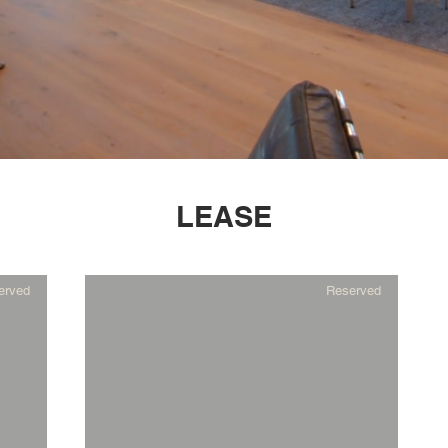
LEASE
erved
Reserved