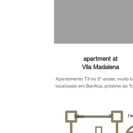
apartment at
Vila Madalena
Apartamento T3 no 5º andar, muito b
localizado em Benfica, próximo às To
de Lisboa e Laranjeiras.

Encontra-se perto de comércio, serviç
hospitais e transportes públicos 
(autocarros e metro). Fica apenas a 3
t
3
98m
metros do Parque Bensaúde.
