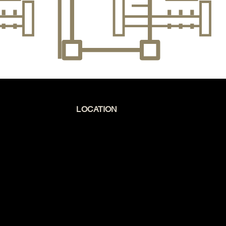
nho, 
no dia a dia.

a na 
O apartamento, situado no 6º andar de um 
edifício com dois elevadores, está em 
ulho 
excelente estado de conservação.

Dispõe de uma cozinha totalmente 
equipada.

O imóvel inclui um lugar de garagem, 
LOCATION
garantindo segurança e comodidade para 
o seu veículo.

Valor Renda Mensal: 1400€

 
Para arrendar este imóvel, são 
necessárias as seguintes condições:

- Contrato anual

- 2 rendas antecipadas

- 1 mês de caução
