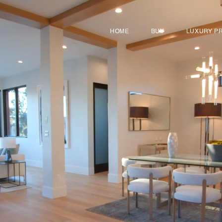
HOME
BUY
LUXURY P