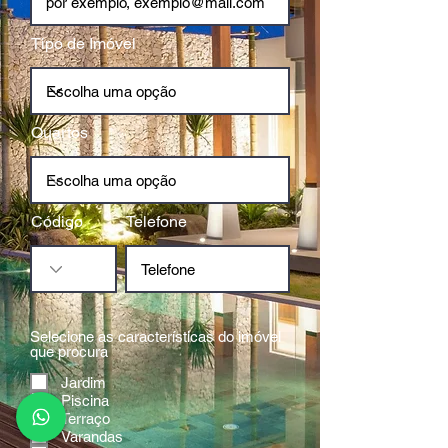
Tipo de Imóvel
Quartos
Código
Telefone
Selecione as características do imóvel
que procura
Jardim
Piscina
Terraço
Varandas